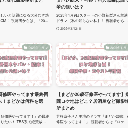
翠の狙いは？
美しいと話題になる大分むぎ焼
2025年1月9日スタートの小野花梨さん主
M！ 視聴者からは、「20...
ドラマ【私の知らない私】！ 視聴者から...
2025年3月21日
2025冬ドラマ
2025冬ドラ
歳研修医やってます最終回
【まどか26歳研修医やってます】
末！まどかは何科を選
院ロケ地はどこ？居酒屋など撮影
所まとめ
、研修医やってます！』の最終
芳根京子さん主演のドラマ『まどか26歳、
たい！ TBS系で絶賛放...
修医やってます！』 視聴者からは『ロケ...