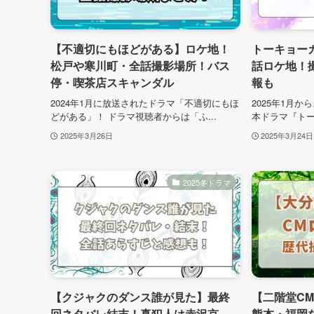
【不適切にもほどがある】ロケ地！
トーキョー
松戸や寒川町・全話撮影場所！バス
話ロケ地！
停・喫茶店スキャンダル
報も
2024年1月に放送されたドラマ「不適切にもほ
2025年1月
どがある」！ ドラマ視聴者からは「ふ...
本ドラマ『トー
2025年3月26日
2025年3月24日
2025冬ドラマ
【クジャクのダンス誰が見た】最終
【二階堂C
回ネタバレ結末！真犯人は赤沢京
熊本・福岡