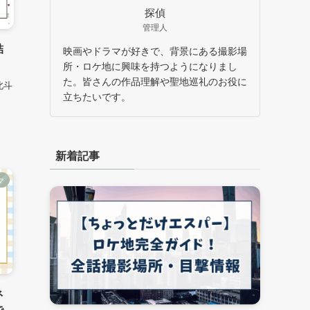
探偵
管理人
結
映画やドラマが好きで、背景にある撮影場
所・ロケ地に興味を持つようになりまし
た。皆さんの作品理解や聖地巡礼のお役に
北斗
立ちたいです。
新着記事
マ
ネ
で