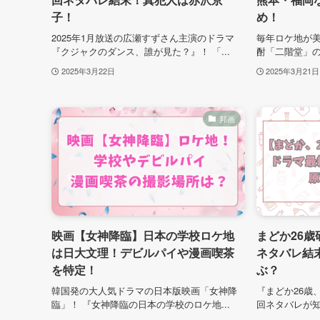
子！
め！
2025年1月放送の広瀬すずさん主演のドラマ
毎年ロケ地が
『クジャクのダンス、誰が見た？』！ 「...
酎「二階堂」のC
2025年3月22日
2025年3月21日
邦画
映画【女神降臨】日本の学校ロケ地
まどか26
は日大文理！デビルパイや漫画喫茶
ネタバレ結
を特定！
ぶ？
韓国発の大人気ドラマの日本版映画「女神降
『まどか26歳
臨」！ 『女神降臨の日本の学校のロケ地...
回ネタバレが知り