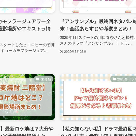
カモフラージュアワー全
『アンサンブル』最終回ネタバレ
撮影場所やエキストラ情
末！全話あらすじや考察まとめ！
2025年1月スタートの川口春奈さんと松村
さんのドラマ『アンサンブル』！ ドラ...
からスタートしたヒコロヒーの初脚
キョーカモフラージュア...
2025年3月23日
未分類
2025冬ドラ
M】最新ロケ地は？大分や
【私の知らない私】ドラマ最終回
など歴代撮影場所まと
タバレ結末・考察！犯人黒幕は誰