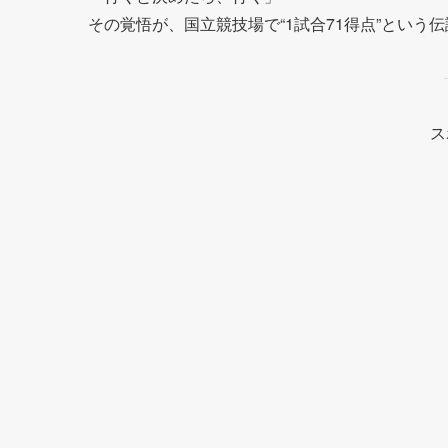
その覚悟が、国立競技場で“1試合71得点”という
ス