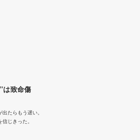
”は致命傷
が出たらもう遅い。
を信じきった。