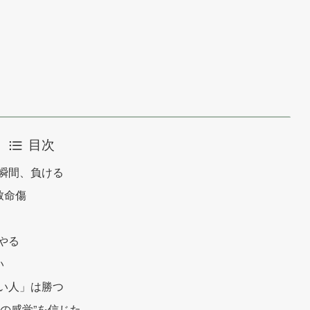
目次
瞬間、負ける
致命傷
やる
い
い人」は勝つ
分の感覚”を信じた