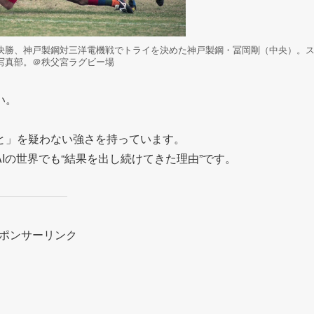
決勝、神戸製鋼対三洋電機戦でトライを決めた神戸製鋼・冨岡剛（中央）。
写真部。＠秩父宮ラグビー場
い。
と」を疑わない強さを持っています。
Iの世界でも“結果を出し続けてきた理由”です。
ポンサーリンク