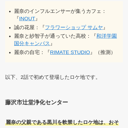
麗奈のインフルエンサーが集うカフェ：
『
INOUT
』
誠の花屋：『
フラワーショップ サムヤ
』
麗奈と紗智子が通っていた高校：『
和洋学園
国分キャンパス
』
麗奈の自宅：『
RIMATE STUDIO
』（推測）
以下、2話で初めて登場したロケ地です。
藤沢市辻堂浄化センター
麗奈の父親である黒川を軟禁したロケ地は、おそ