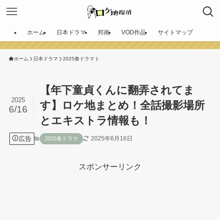
ホーム
日本ドラマ
邦画
VOD作品
サイトマップ
ホーム
日本ドラマ
2025春ドラマ
【年下童貞くんに翻弄されてま
2025
す】ロケ地まとめ！全話撮影場所
6/16
とエキストラ情報も！
広告
2025年6月16日
2025春ドラマ
スポンサーリンク